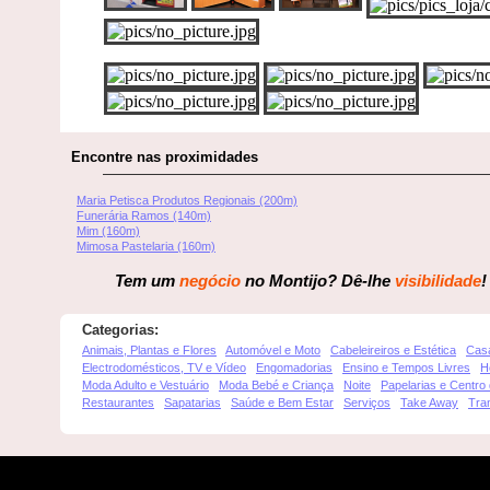
Encontre nas proximidades
Maria Petisca Produtos Regionais (200m)
Funerária Ramos (140m)
Mim (160m)
Mimosa Pastelaria (160m)
Tem um
negócio
no Montijo? Dê-lhe
visibilidade
!
Categorias:
Animais, Plantas e Flores
Automóvel e Moto
Cabeleireiros e Estética
Cas
Electrodomésticos, TV e Vídeo
Engomadorias
Ensino e Tempos Livres
H
Moda Adulto e Vestuário
Moda Bebé e Criança
Noite
Papelarias e Centro
Restaurantes
Sapatarias
Saúde e Bem Estar
Serviços
Take Away
Tra