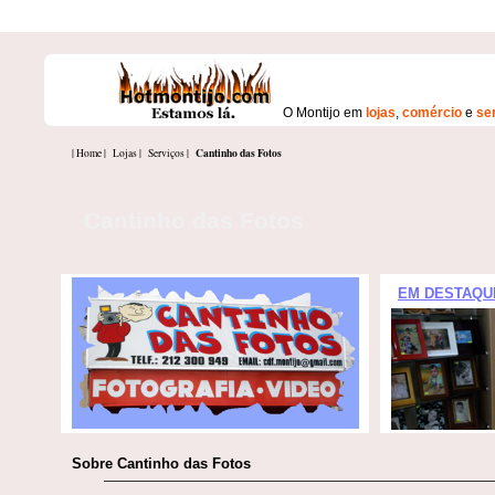
O Montijo em
lojas
,
comércio
e
se
Cantinho das Fotos
| Home |
Lojas |
Serviços |
Cantinho das Fotos
EM DESTAQU
Sobre Cantinho das Fotos