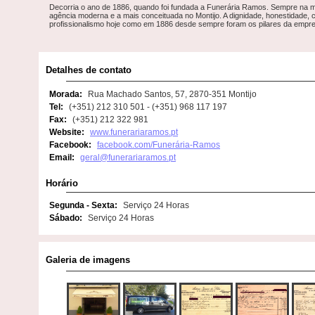
Decorria o ano de 1886, quando foi fundada a Funerária Ramos. Sempre na m
agência moderna e a mais conceituada no Montijo. A dignidade, honestidade,
profissionalismo hoje como em 1886 desde sempre foram os pilares da empr
Detalhes de contato
Morada:
Rua Machado Santos, 57, 2870-351 Montijo
Tel:
(+351) 212 310 501 - (+351) 968 117 197
Fax:
(+351) 212 322 981
Website:
www.funerariaramos.pt
Facebook:
facebook.com/Funerária-Ramos
Email:
geral@funerariaramos.pt
Horário
Segunda - Sexta:
Serviço 24 Horas
Sábado:
Serviço 24 Horas
Galeria de imagens