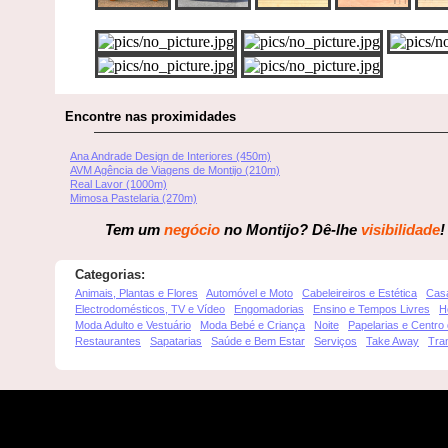
Encontre nas proximidades
Ana Andrade Design de Interiores (450m)
AVM Agência de Viagens de Montijo (210m)
Real Lavor (1000m)
Mimosa Pastelaria (270m)
Tem um
negócio
no Montijo? Dê-lhe
visibilidade
!
Categorias:
Animais, Plantas e Flores
Automóvel e Moto
Cabeleireiros e Estética
Cas
Electrodomésticos, TV e Vídeo
Engomadorias
Ensino e Tempos Livres
H
Moda Adulto e Vestuário
Moda Bebé e Criança
Noite
Papelarias e Centro
Restaurantes
Sapatarias
Saúde e Bem Estar
Serviços
Take Away
Tra