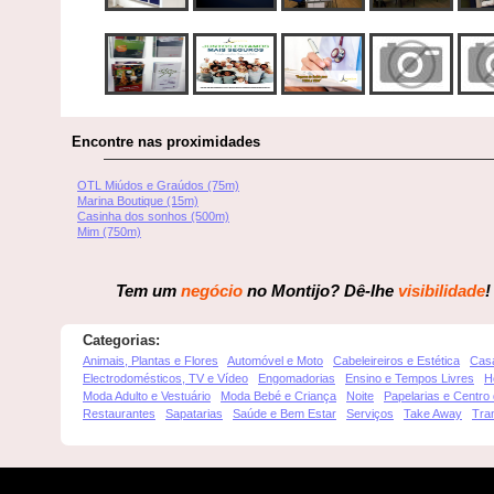
Encontre nas proximidades
OTL Miúdos e Graúdos (75m)
Marina Boutique (15m)
Casinha dos sonhos (500m)
Mim (750m)
Tem um
negócio
no Montijo? Dê-lhe
visibilidade
!
Categorias:
Animais, Plantas e Flores
Automóvel e Moto
Cabeleireiros e Estética
Cas
Electrodomésticos, TV e Vídeo
Engomadorias
Ensino e Tempos Livres
H
Moda Adulto e Vestuário
Moda Bebé e Criança
Noite
Papelarias e Centro
Restaurantes
Sapatarias
Saúde e Bem Estar
Serviços
Take Away
Tra