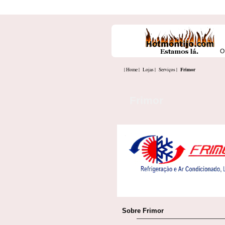
O
Frimor
| Home |
Lojas |
Serviços |
Frimor
Sobre Frimor