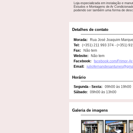
Loja especializada em instalação e manu
Estudos e Montagens de Ar Condicionad
podendo ser também uma forma de desco
Detalhes de contato
Morada:
Rua José Joaquim Marques
Tel:
(+351) 211 993 374 - (+351) 9
Fax:
Não tem
Website:
Não tem
Facebook:
facebook.com/Frimor-A
Email:
juliofernandesantunes@gma
Horário
Segunda - Sexta:
09h00 às 19h00
Sábado:
09h00 às 13h00
Galeria de imagens