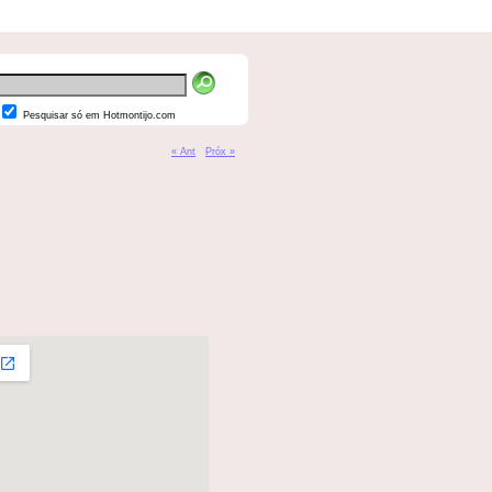
Pesquisar só em Hotmontijo.com
« Ant
Próx »