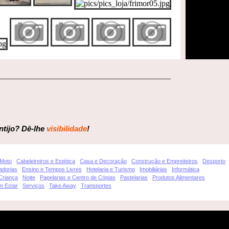
tijo? Dê-lhe
visibilidade
!
 Moto
Cabeleireiros e Estética
Casa e Decoração
Construção e Empreiteiros
Desporto
dorias
Ensino e Tempos Livres
Hotelaria e Turismo
Imobiliárias
Informática
Criança
Noite
Papelarias e Centro de Cópias
Pastelarias
Produtos Alimentares
m Estar
Serviços
Take Away
Transportes