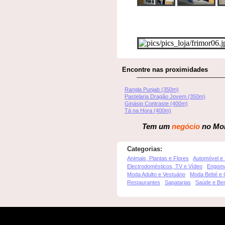
Encontre nas proximidades
Rangla Punjab (350m)
Pastelaria Dragão Jovem (350m)
Ginásio Contraste (400m)
Tá na Hora (400m)
Tem um
negócio
no Mon
Categorias:
Animais, Plantas e Flores
Automóvel e
Electrodomésticos, TV e Vídeo
Engoma
Moda Adulto e Vestuário
Moda Bebé e 
Restaurantes
Sapatarias
Saúde e Be